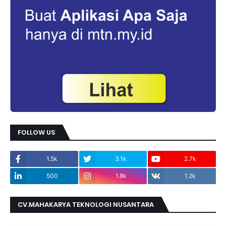
FOLLOW US
1.5k
3.1k
2.7k
500
1.8k
1.2k
CV.MAHAKARYA TEKNOLOGI NUSANTARA