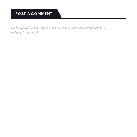
POST A COMMENT
To be published, comments must be reviewed by the
administrator
*