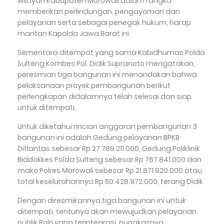
wilayah Kabupaten Morowali dalam rangka
memberikan perlindungan, pengayoman dan
pelayanan serta sebagai penegak hukum, harap
mantan Kapolda Jawa Barat ini.
Sementara ditempat yang sama Kabidhumas Polda
Sulteng Kombes Pol. Didik Supranoto mengatakan,
peresmian tiga bangunan ini menandakan bahwa
pelaksanaan proyek pembangunan berikut
perlengkapan didalamnya telah selesai dan siap
untuk ditempati,
Untuk diketahui rincian anggaran pembangunan 3
bangunan ini adalah Gedung pelayanan BPKB
Ditlantas sebesar Rp 27.789.211.000, Gedung Poliklinik
Biddokkes Polda Sulteng sebesar Rp 767.841.000 dan
mako Polres Morowali sebesar Rp 21.871.920.000 atau
total keselurahannya Rp 50.428.972.000, terang Didik
Dengan diresmikannya tiga bangunan ini untuk
ditempati, tentunya akan mewujudkan pelayanan
publik Polri yang terintegrasi, pungkasnya