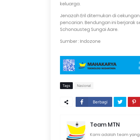
keluarga.
Jenazah Eril ditemukan di cekunga
pencarian. Bendungan ini berjarak seki
Schonausteg Sungai Aare.
Sumber : Indozone
Tags
Nasional
Berbagi
Team MTN
Kami adalah team yang 