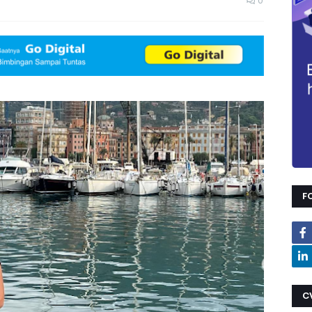
0
F
C