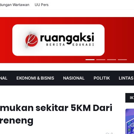
ndungan Wartawan
UU Pers
NAL
EKONOMI & BISNIS
NASIONAL
POLITIK
LINTAS
AN
SOROT
IK
temukan sekitar 5KM Dari
ereneng