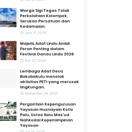
Warga Sigi Tegas Tolak
Perkelahian Kelompok,
Serukan Persatuan dan
Kedamaian
Juni 13, 2026
Majelis Adat Lindu Ambil
Peran Penting dalam
Festival Danau Lindu 2026
Mei 22, 2026
Lembaga Adat Desa
Bakubakulu menolak
aktivitas PETI yang merusak
lingkungan.
September 06, 2025
Pergantian Kepengurusan
Yayasan Husnayain Kota
Palu, Ustaz Ibnu Mas’ud
Nahkodai Kepemimpinan
Yayasan
Juli 13, 2026