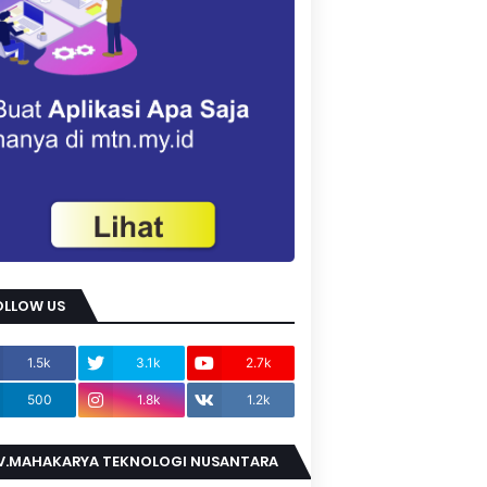
OLLOW US
1.5k
3.1k
2.7k
500
1.8k
1.2k
V.MAHAKARYA TEKNOLOGI NUSANTARA