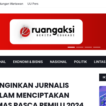
ndungan Wartawan
UU Pers
NAL
EKONOMI & BISNIS
NASIONAL
POLITIK
LINTAS
AN
SOROT
IK
 INGINKAN JURNALIS
ALAM MENCIPTAKAN
MAS PASCA PEMILU 2024