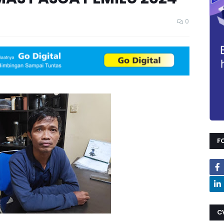
0
F
C