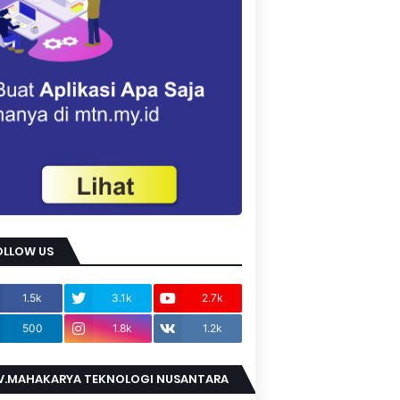
OLLOW US
1.5k
3.1k
2.7k
500
1.8k
1.2k
V.MAHAKARYA TEKNOLOGI NUSANTARA