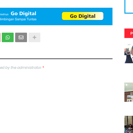
P
ed by the administrator
*