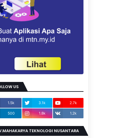
OLLOW US
1.5k
3.1k
2.7k
500
1.8k
1.2k
V.MAHAKARYA TEKNOLOGI NUSANTARA