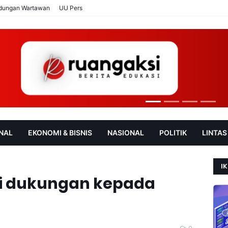
ndungan Wartawan
UU Pers
NAL
EKONOMI & BISNIS
NASIONAL
POLITIK
LINTAS
AN
SOROT
IK
i dukungan kepada