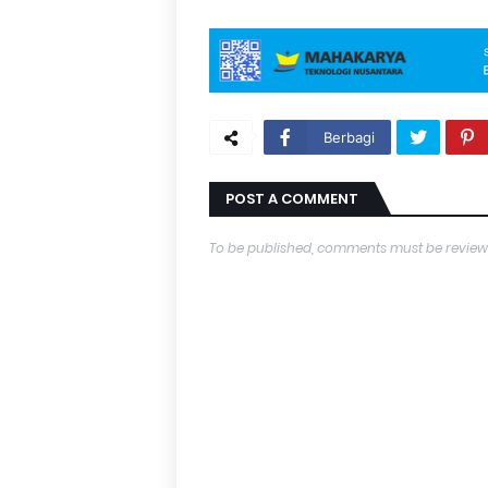
Berbagi
POST A COMMENT
To be published, comments must be review