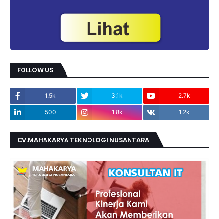
FOLLOW US
1.5k
3.1k
2.7k
500
1.8k
1.2k
CV.MAHAKARYA TEKNOLOGI NUSANTARA