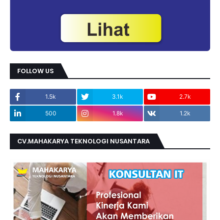
FOLLOW US
1.5k
3.1k
2.7k
500
1.8k
1.2k
CV.MAHAKARYA TEKNOLOGI NUSANTARA