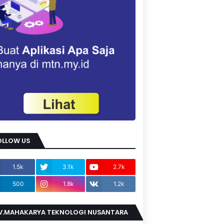
OLLOW US
1.5k
3.1k
2.7k
500
1.8k
1.2k
V.MAHAKARYA TEKNOLOGI NUSANTARA