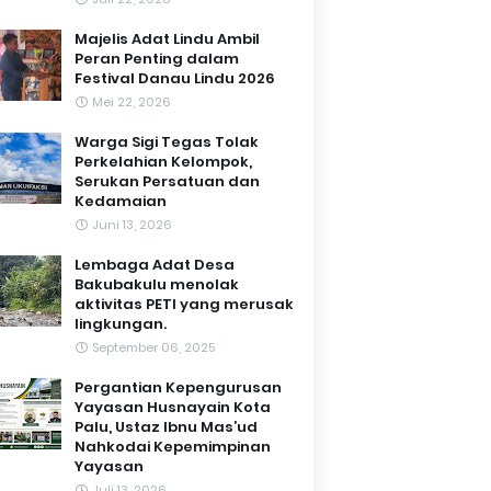
Majelis Adat Lindu Ambil
Peran Penting dalam
Festival Danau Lindu 2026
Mei 22, 2026
Warga Sigi Tegas Tolak
Perkelahian Kelompok,
Serukan Persatuan dan
Kedamaian
Juni 13, 2026
Lembaga Adat Desa
Bakubakulu menolak
aktivitas PETI yang merusak
lingkungan.
September 06, 2025
Pergantian Kepengurusan
Yayasan Husnayain Kota
Palu, Ustaz Ibnu Mas’ud
Nahkodai Kepemimpinan
Yayasan
Juli 13, 2026