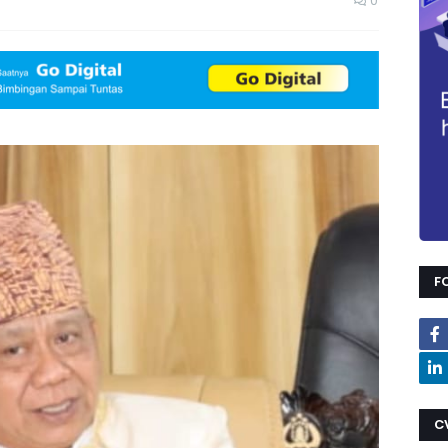
0
F
C