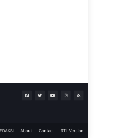
EDAKSI
About
Contact
RTL Version