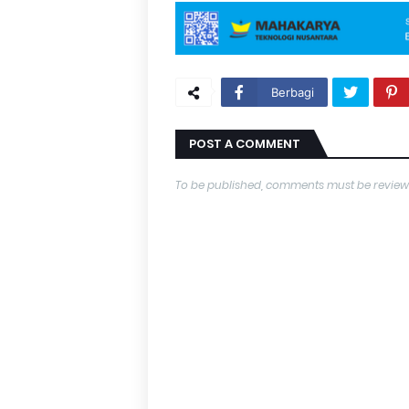
Berbagi
POST A COMMENT
To be published, comments must be review