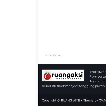
Lebih baru
Wartawan 
Pers sert
tugas jurn
di luar itu tidak menjadi tanggung jawab 
Copyright ©
RUANG AKSI
• Theme by
CV.