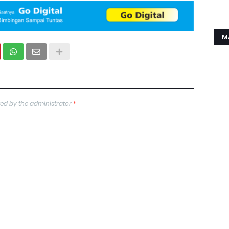
M
ed by the administrator
*