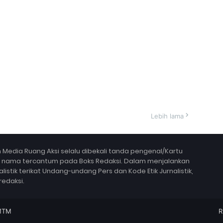
Lebih lama
Media Ruang Aksi selalu dibekali tanda pengenal/Kartu
a nama tercantum pada Boks Redaksi. Dalam menjalankan
alistik terikat Undang-undang Pers dan Kode Etik Jurnalistik,
redaksi.
MTM
R