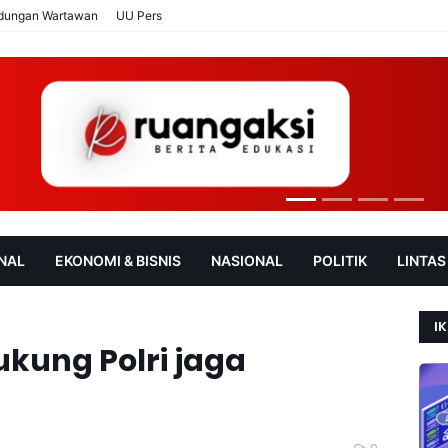
ndungan Wartawan
UU Pers
NAL
EKONOMI & BISNIS
NASIONAL
POLITIK
LINTAS
AN
SOROT
IK
kung Polri jaga