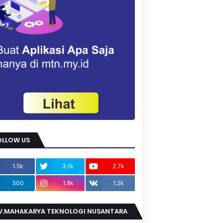
OLLOW US
1.5k
3.1k
2.7k
500
1.8k
1.2k
V.MAHAKARYA TEKNOLOGI NUSANTARA