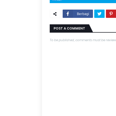
Berbagi
POST A COMMENT
To be published, comments must be review