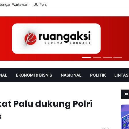
ndungan Wartawan
UU Pers
NAL
EKONOMI & BISNIS
NASIONAL
POLITIK
LINTAS
AN
SOROT
IK
t Palu dukung Polri
s