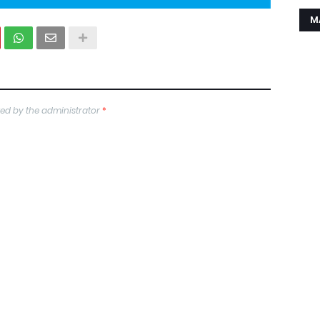
M
ed by the administrator
*