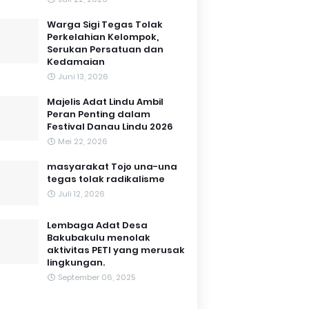
Warga Sigi Tegas Tolak
Perkelahian Kelompok,
Serukan Persatuan dan
Kedamaian
Juni 13, 2026
Majelis Adat Lindu Ambil
Peran Penting dalam
Festival Danau Lindu 2026
Mei 22, 2026
masyarakat Tojo una-una
tegas tolak radikalisme
Juli 12, 2026
Lembaga Adat Desa
Bakubakulu menolak
aktivitas PETI yang merusak
lingkungan.
September 06, 2025