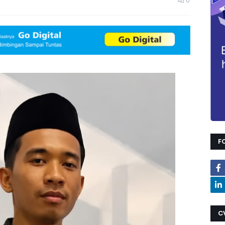
0
F
C