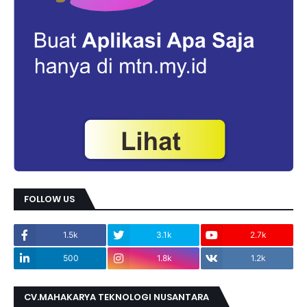
FOLLOW US
1.5k
3.1k
2.7k
500
1.8k
1.2k
CV.MAHAKARYA TEKNOLOGI NUSANTARA