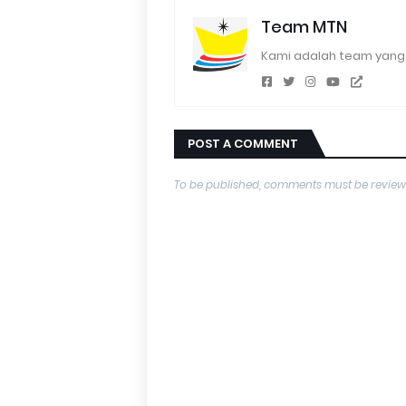
Team MTN
Kami adalah team yang 
POST A COMMENT
To be published, comments must be review