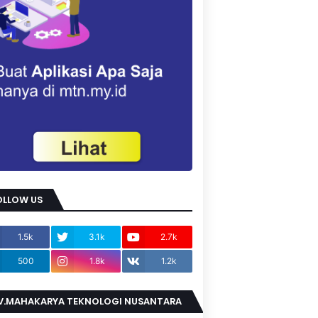
OLLOW US
1.5k
3.1k
2.7k
500
1.8k
1.2k
V.MAHAKARYA TEKNOLOGI NUSANTARA