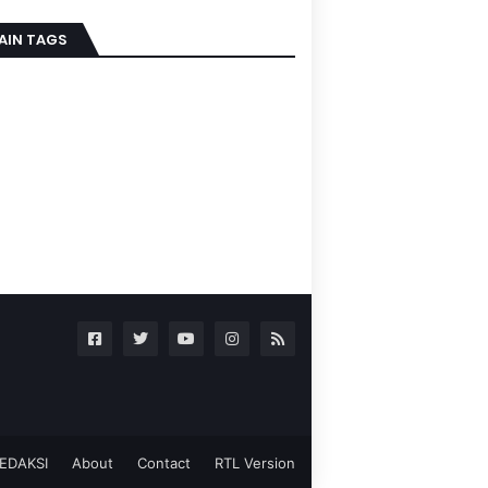
AIN TAGS
EDAKSI
About
Contact
RTL Version