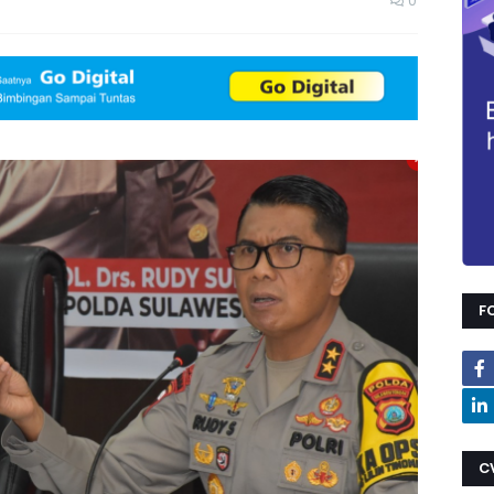
0
F
C