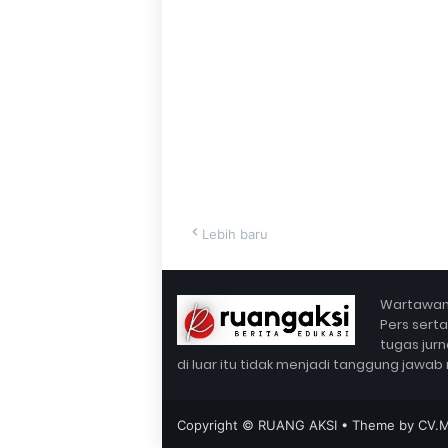
Lebih baru
Wartawan 
Pers sert
tugas jurn
di luar itu tidak menjadi tanggung jawab 
Copyright ©
RUANG AKSI
• Theme by
CV.