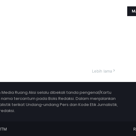
M
Lebih lama
Media Ruang Aksi selalu dibekali tanda pengenal/Kartu
a nama tercantum pada Boks Redaksi. Dalam menjalankan
alistik terikat Undang-undang Pers dan Kode Etik Jurnalistik,
redaksi.
MTM
R