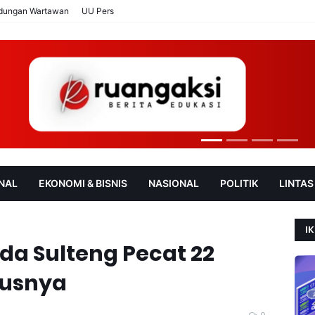
ndungan Wartawan
UU Pers
NAL
EKONOMI & BISNIS
NASIONAL
POLITIK
LINTAS
AN
SOROT
IK
lda Sulteng Pecat 22
susnya