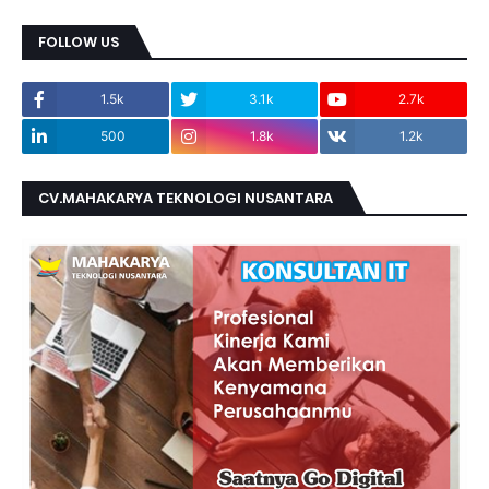
FOLLOW US
1.5k
3.1k
2.7k
500
1.8k
1.2k
CV.MAHAKARYA TEKNOLOGI NUSANTARA