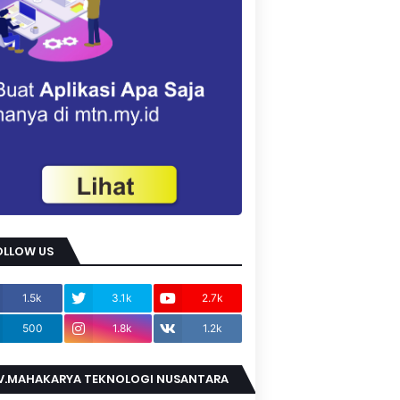
OLLOW US
1.5k
3.1k
2.7k
500
1.8k
1.2k
V.MAHAKARYA TEKNOLOGI NUSANTARA