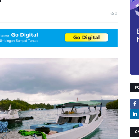
0
F
C