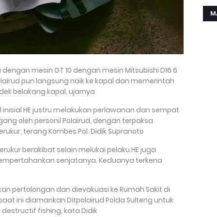
M
 dengan mesin GT 10 dengan mesin Mitsubishi D16 6
 Polairud pun langsung naik ke kapal dan memerintah
dek belakang kapal, ujarnya
l inisial HE justru melakukan perlawanan dan sempat
ng oleh personil Polairud, dengan terpaksa
erukur, terang Kombes Pol. Didik Supranoto
erukur berakibat selain melukai pelaku HE juga
 mempertahankan senjatanya. Keduanya terkena
kan pertolongan dan dievakuasi ke Rumah Sakit di
saat ini diamankan Ditpolairud Polda Sulteng untuk
estructif fishing, kata Didik