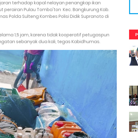
ran terhadap kapal nelayan penangkap ikan
 perairan Pulau Tomba'ton Kec. Bangkurung Kab.
mas Polda Sulteng Kombes Polisi Didik Supranoto di
elama 1,5 jam, karena tidak kooperatif petugaspun
P
atan sebanyak dua kali, tegas Kabidhumas.