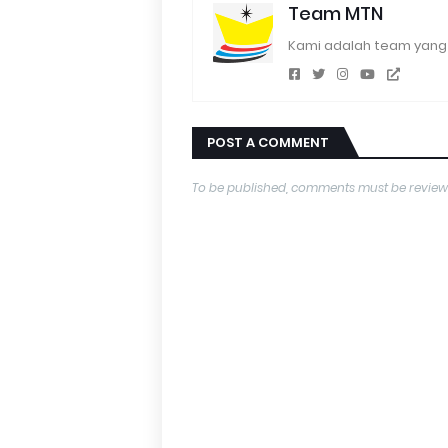
Team MTN
Kami adalah team yang 
POST A COMMENT
To be published, comments must be review