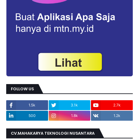
FOLLOW US
1.5k
3.1k
2.7k
500
1.8k
1.2k
CV.MAHAKARYA TEKNOLOGI NUSANTARA