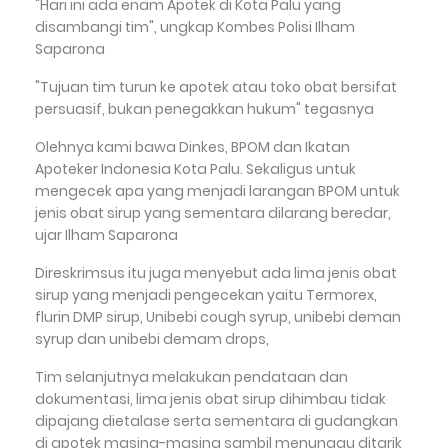
"Hari ini ada enam Apotek di Kota Palu yang
disambangi tim", ungkap Kombes Polisi Ilham
Saparona
"Tujuan tim turun ke apotek atau toko obat bersifat
persuasif, bukan penegakkan hukum" tegasnya
Olehnya kami bawa Dinkes, BPOM dan Ikatan
Apoteker Indonesia Kota Palu. Sekaligus untuk
mengecek apa yang menjadi larangan BPOM untuk
jenis obat sirup yang sementara dilarang beredar,
ujar Ilham Saparona
Direskrimsus itu juga menyebut ada lima jenis obat
sirup yang menjadi pengecekan yaitu Termorex,
flurin DMP sirup, Unibebi cough syrup, unibebi deman
syrup dan unibebi demam drops,
Tim selanjutnya melakukan pendataan dan
dokumentasi, lima jenis obat sirup dihimbau tidak
dipajang dietalase serta sementara di gudangkan
di apotek masing-masing sambil menunggu ditarik