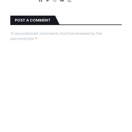
POST A COMMENT
To be published, comments must be reviewed by the
administrator
*