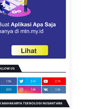
OLLOW US
1.5k
3.1k
2.7k
500
1.8k
1.2k
V.MAHAKARYA TEKNOLOGI NUSANTARA