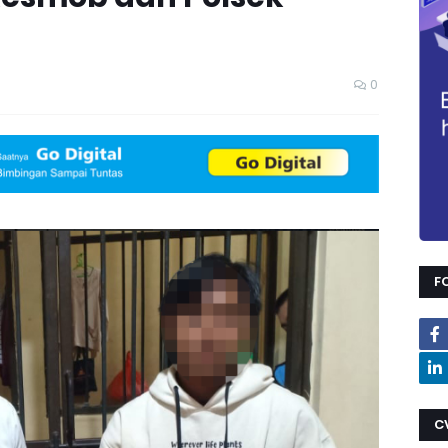
0
F
C