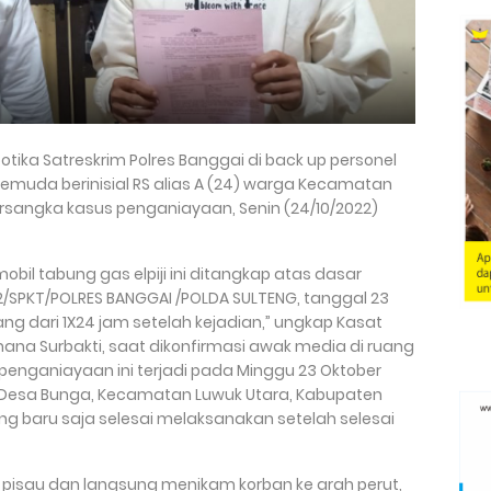
ika Satreskrim Polres Banggai di back up personel
muda berinisial RS alias A (24) warga Kecamatan
rsangka kasus penganiayaan, Senin (24/10/2022)
obil tabung gas elpiji ini ditangkap atas dasar
22/SPKT/POLRES BANGGAI /POLDA SULTENG, tanggal 23
ang dari 1X24 jam setelah kejadian,” ungkap Kasat
rmana Surbakti, saat dikonfirmasi awak media di ruang
s penganiayaan ini terjadi pada Minggu 23 Oktober
lan Desa Bunga, Kecamatan Luwuk Utara, Kabupaten
ng baru saja selesai melaksanakan setelah selesai
pisau dan langsung menikam korban ke arah perut,