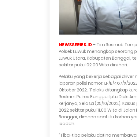
NEWSSERIES.ID
– Tim Resmob Tompot
Polsek Luwuk menangkap seorang pe
Luwuk Utara, Kabupaten Banggai, te
sekitar pukul 02.00 Wita dini hari.
Pelaku yang bekerja sebagai driver m
laporan polisi nomor: LP/B/467/X/20
Oktober 2022. “Pelaku ditangkap kur
Reskrim Polres Banggai Iptu Dicki A
kerjanya, Selasa (25/10/2022). Kasu
2022 sekitar pukul 11.00 Wita di Ja
Banggai, dimana saat itu korban ya
ibadah.
“Tiba-tiba pelaku dating membawa 