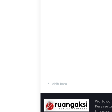
Lebih baru
Wartawan 
Pers sert
tugas jurn