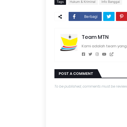
Tags
Hukum & Kriminal
Info Banggai
Berbagi
Team MTN
Kami adalah team yang 
POST A COMMENT
To be published, comments must be review