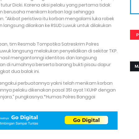
tur Dicki. Karena aksi pelaku yang pertama tidak
dian berusaha menikam korban lagi sehingga
. “Akibat peristiwa itu korban mengalami luka robek
n langsung dilarikan ke RSUD Luwuk untuk dilakukan
P
rban, tim Resmob Tompotika Satreskrim Polres
Luwuk langsung melakukan penyelidikan di sekitar TKP.
erhasil mengantonngi identitas dan langsung
n di rumahnya berserta barang bukti pisau dapur
M
kat dua balak ini.
 mengakui perbuatannya yakni telah menikam korban
nnya pelaku dikenakan pasal 351 ayat 1 KUHP dengan
njara,” pungkasnya.*Humas Polres Banggai