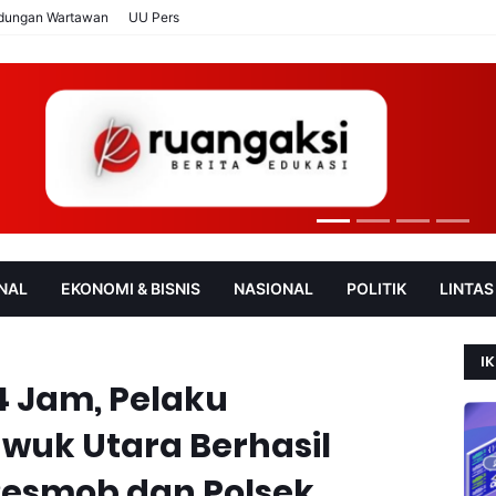
ndungan Wartawan
UU Pers
NAL
EKONOMI & BISNIS
NASIONAL
POLITIK
LINTAS
AN
SOROT
IK
4 Jam, Pelaku
wuk Utara Berhasil
Resmob dan Polsek