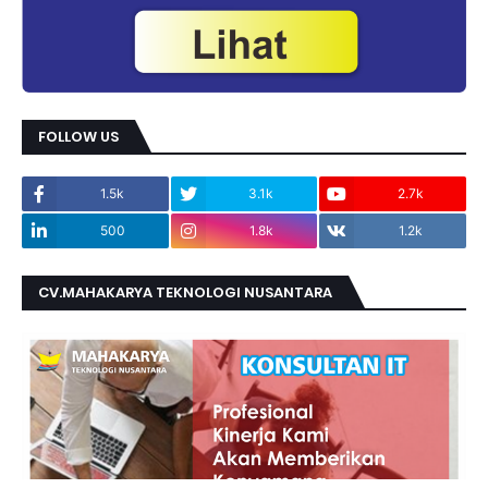
FOLLOW US
1.5k
3.1k
2.7k
500
1.8k
1.2k
CV.MAHAKARYA TEKNOLOGI NUSANTARA