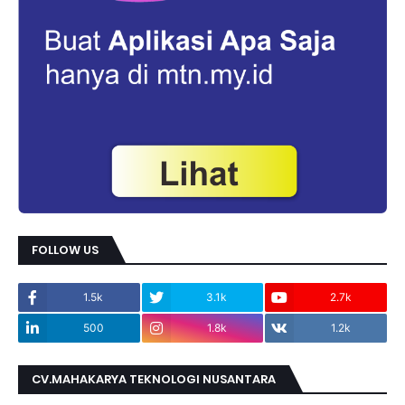
FOLLOW US
1.5k
3.1k
2.7k
500
1.8k
1.2k
CV.MAHAKARYA TEKNOLOGI NUSANTARA