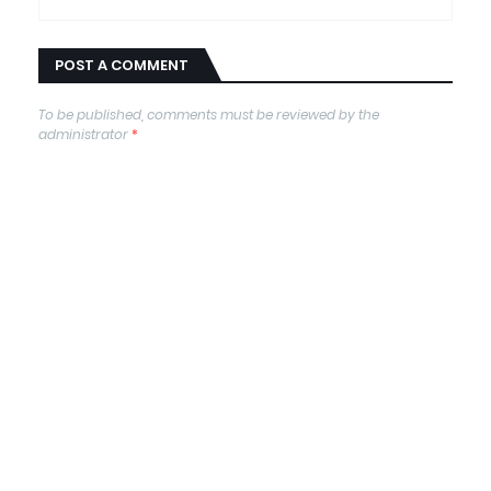
POST A COMMENT
To be published, comments must be reviewed by the
administrator
*