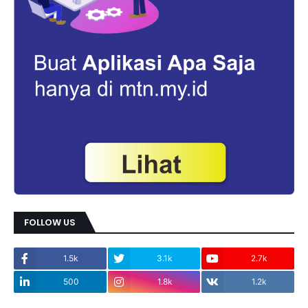
FOLLOW US
1.5k
3.1k
2.7k
500
1.8k
1.2k