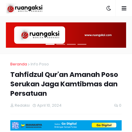
Beranda
Info Poso
Tahfidzul Qur'an Amanah Poso
Serukan Jaga Kamtibmas dan
Persatuan
Redaksi
April 10, 2024
0