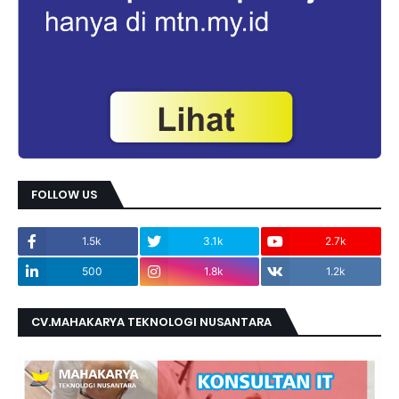
FOLLOW US
1.5k
3.1k
2.7k
500
1.8k
1.2k
CV.MAHAKARYA TEKNOLOGI NUSANTARA