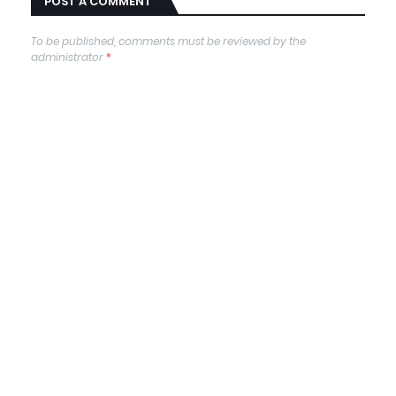
POST A COMMENT
To be published, comments must be reviewed by the
administrator
*