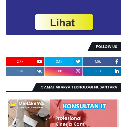
FOLLOW US
2.7k
3.1k
1.5k
1.2k
1.8k
500
CV.MAHAKARYA TEKNOLOGI NUSANTARA