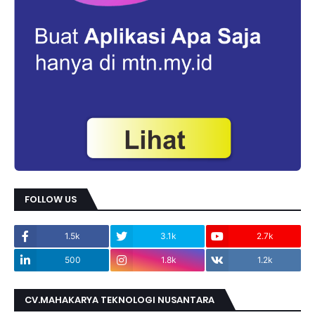
FOLLOW US
1.5k
3.1k
2.7k
500
1.8k
1.2k
CV.MAHAKARYA TEKNOLOGI NUSANTARA