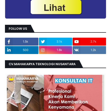
FOLLOW US
1.5k
3.1k
2.7k
500
1.8k
1.2k
CV.MAHAKARYA TEKNOLOGI NUSANTARA