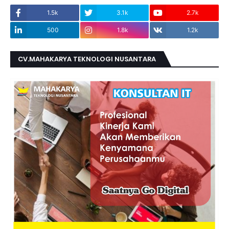
1.5k
3.1k
2.7k
500
1.8k
1.2k
CV.MAHAKARYA TEKNOLOGI NUSANTARA