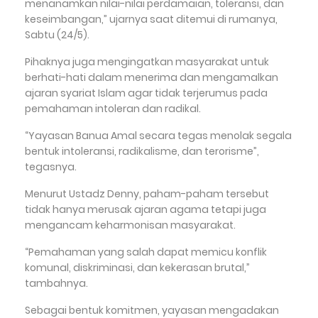
menanamkan nilai-nilai perdamaian, toleransi, dan
keseimbangan,” ujarnya saat ditemui di rumanya,
Sabtu (24/5).
Pihaknya juga mengingatkan masyarakat untuk
berhati-hati dalam menerima dan mengamalkan
ajaran syariat Islam agar tidak terjerumus pada
pemahaman intoleran dan radikal.
“Yayasan Banua Amal secara tegas menolak segala
bentuk intoleransi, radikalisme, dan terorisme”,
tegasnya.
Menurut Ustadz Denny, paham-paham tersebut
tidak hanya merusak ajaran agama tetapi juga
mengancam keharmonisan masyarakat.
“Pemahaman yang salah dapat memicu konflik
komunal, diskriminasi, dan kekerasan brutal,”
tambahnya.
Sebagai bentuk komitmen, yayasan mengadakan