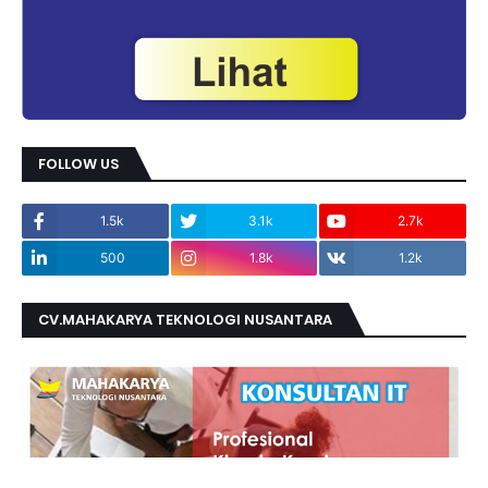
FOLLOW US
1.5k
3.1k
2.7k
500
1.8k
1.2k
CV.MAHAKARYA TEKNOLOGI NUSANTARA