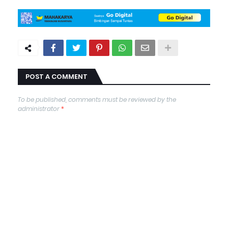
POST A COMMENT
To be published, comments must be reviewed by the
administrator
*