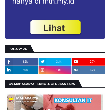
FOLLOW US
1.5k
3.1k
2.7k
500
1.8k
1.2k
CV.MAHAKARYA TEKNOLOGI NUSANTARA