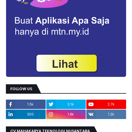
FOLLOW US
1.5k
3.1k
2.7k
500
1.8k
1.2k
CV.MAHAKARYA TEKNOLOGI NUSANTARA