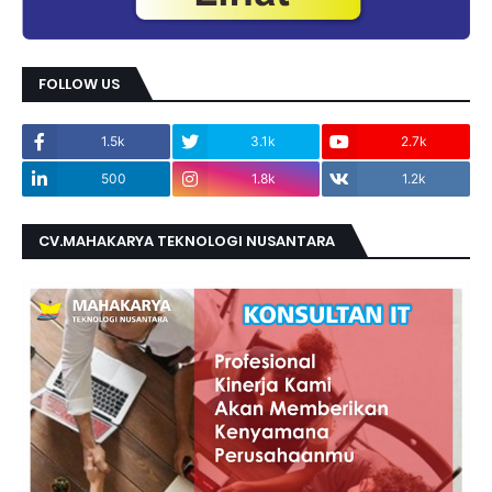
FOLLOW US
1.5k
3.1k
2.7k
500
1.8k
1.2k
CV.MAHAKARYA TEKNOLOGI NUSANTARA