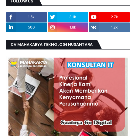
FOLLOW US
1.5k
3.1k
2.7k
500
1.8k
1.2k
CV.MAHAKARYA TEKNOLOGI NUSANTARA