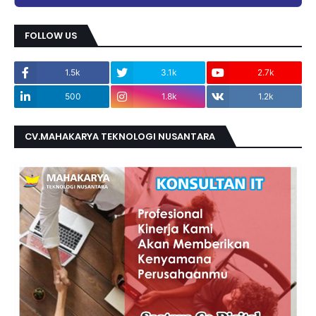
FOLLOW US
1.5k
3.1k
2.7k
500
1.8k
1.2k
CV.MAHAKARYA TEKNOLOGI NUSANTARA