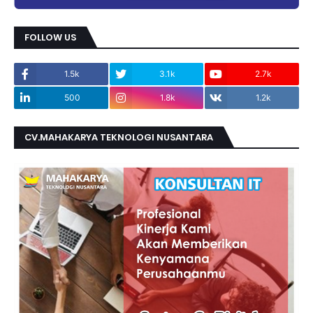
FOLLOW US
1.5k
3.1k
2.7k
500
1.8k
1.2k
CV.MAHAKARYA TEKNOLOGI NUSANTARA