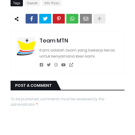
Tags
Daerah
Info Poso
Team MTN
Kami adalah team yang bekerja keras
untuk kenyamana klien kami
POST A COMMENT
To be published, comments must be reviewed by the
administrator
*