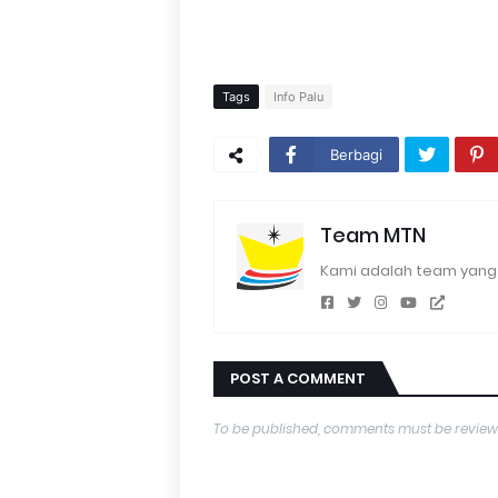
Tags
Info Palu
Berbagi
Team MTN
Kami adalah team yang 
POST A COMMENT
To be published, comments must be review