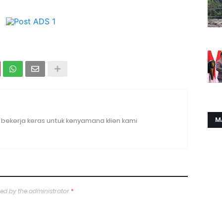
M
bekerja keras untuk kenyamana klien kami
ed by the administrator
*