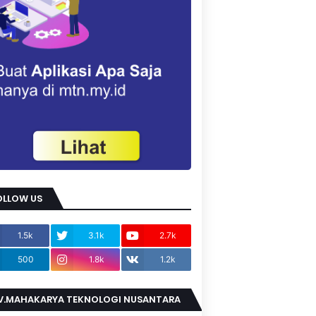
OLLOW US
1.5k
3.1k
2.7k
500
1.8k
1.2k
V.MAHAKARYA TEKNOLOGI NUSANTARA