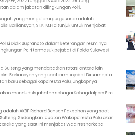
/IV/KEP/2022 tanggal 13 April 2022 tentang
an dalam jabatan dilingkungan Polri.
 Tengah yang mengalami pergesaran adalah
si Barliansyah, S.I.K, M.H ditunjuk untuk menjabat
olisi Didik Supranoto dalam keterangan resminya
lingkungan Polri termasuk pejabat di Polda Sulawesi
da Sulteng yang mendapatkan rotasi antara lain
lisi Barliansyah yang saat ini menjabat Dirsamapta
tan baru sebagai Kapolresta Palu, ungkapnya
 akan menduduki jabatan sebagai Kabagdalpers Biro
g adalah AKBP Richard Benson Pakpahan yang saat
 Sulteng. Sedangkan jabatan Wakapolresta Palu akan
acaraka yang saat ini menjabat Wadirresnarkoba