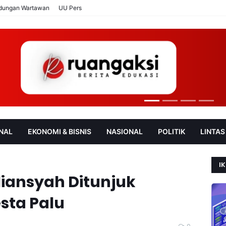
ndungan Wartawan
UU Pers
NAL
EKONOMI & BISNIS
NASIONAL
POLITIK
LINTAS
AN
SOROT
IK
liansyah Ditunjuk
sta Palu