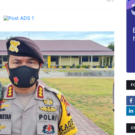
0
F
C