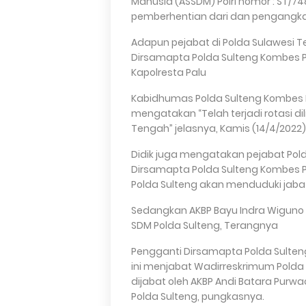
Manusia (ASSDM) Polri nomor : ST/748
pemberhentian dari dan pengangkat
Adapun pejabat di Polda Sulawesi
Dirsamapta Polda Sulteng Kombes Poli
Kapolresta Palu
Kabidhumas Polda Sulteng Kombes P
mengatakan “Telah terjadi rotasi di
Tengah” jelasnya, Kamis (14/4/2022)
Didik juga mengatakan pejabat Pol
Dirsamapta Polda Sulteng Kombes Po
Polda Sulteng akan menduduki jaba
Sedangkan AKBP Bayu Indra Wiguno
SDM Polda Sulteng, Terangnya
Pengganti Dirsamapta Polda Sulten
ini menjabat Wadirreskrimum Polda
dijabat oleh AKBP Andi Batara Purw
Polda Sulteng, pungkasnya.