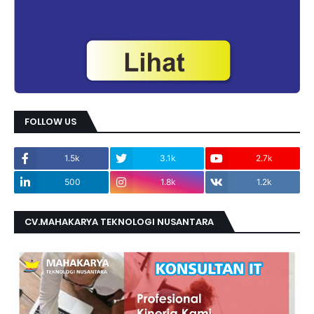
FOLLOW US
1.5k
3.1k
2.7k
500
1.8k
1.2k
CV.MAHAKARYA TEKNOLOGI NUSANTARA