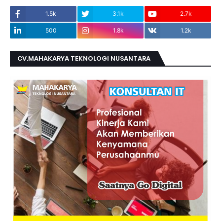
1.5k
3.1k
2.7k
500
1.8k
1.2k
CV.MAHAKARYA TEKNOLOGI NUSANTARA