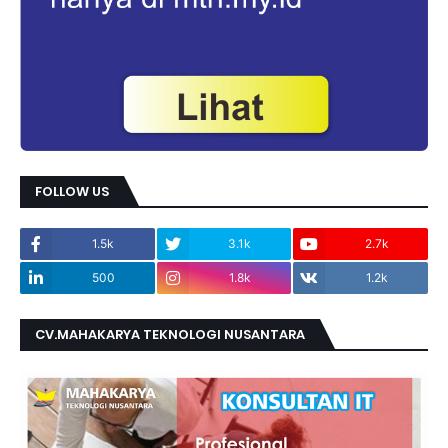
FOLLOW US
1.5k
3.1k
2.7k
500
1.8k
1.2k
CV.MAHAKARYA TEKNOLOGI NUSANTARA