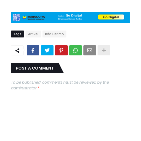
Tags
Artikel
Info Parimo
POST A COMMENT
To be published, comments must be reviewed by the
administrator
*