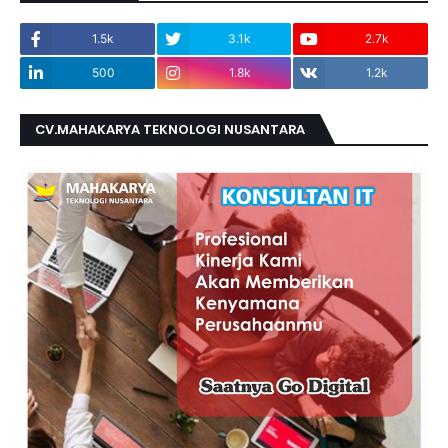
1.5k
3.1k
2.7k
500
1.8k
1.2k
CV.MAHAKARYA TEKNOLOGI NUSANTARA