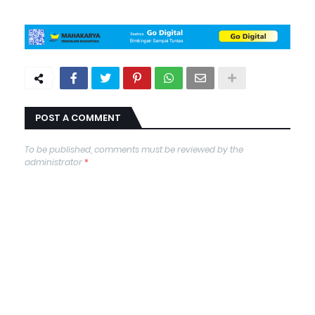
POST A COMMENT
To be published, comments must be reviewed by the
administrator
*