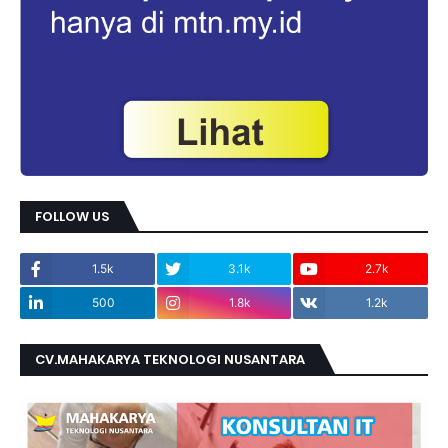
FOLLOW US
1.5k
3.1k
2.7k
500
1.8k
1.2k
CV.MAHAKARYA TEKNOLOGI NUSANTARA