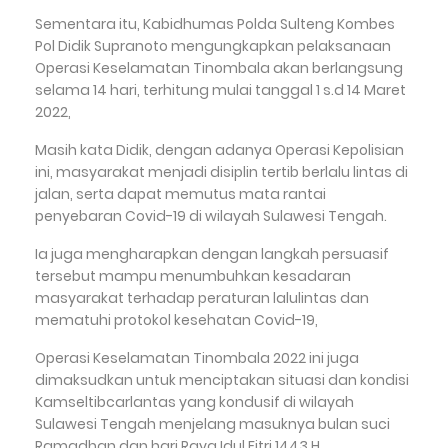
Sementara itu, Kabidhumas Polda Sulteng Kombes
Pol Didik Supranoto mengungkapkan pelaksanaan
Operasi Keselamatan Tinombala akan berlangsung
selama 14 hari, terhitung mulai tanggal 1 s.d 14 Maret
2022,
Masih kata Didik, dengan adanya Operasi Kepolisian
ini, masyarakat menjadi disiplin tertib berlalu lintas di
jalan, serta dapat memutus mata rantai
penyebaran Covid-19 di wilayah Sulawesi Tengah.
Ia juga mengharapkan dengan langkah persuasif
tersebut mampu menumbuhkan kesadaran
masyarakat terhadap peraturan lalulintas dan
mematuhi protokol kesehatan Covid-19,
Operasi Keselamatan Tinombala 2022 ini juga
dimaksudkan untuk menciptakan situasi dan kondisi
Kamseltibcarlantas yang kondusif di wilayah
Sulawesi Tengah menjelang masuknya bulan suci
Ramadhan dan hari Raya Idul Fitri 1443 H,