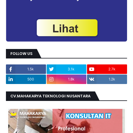
FOLLOW US
1.5k
3.1k
2.7k
500
1.8k
1.2k
CV.MAHAKARYA TEKNOLOGI NUSANTARA