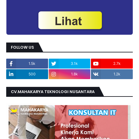
FOLLOW US
1.5k
3.1k
2.7k
500
1.8k
1.2k
CV.MAHAKARYA TEKNOLOGI NUSANTARA